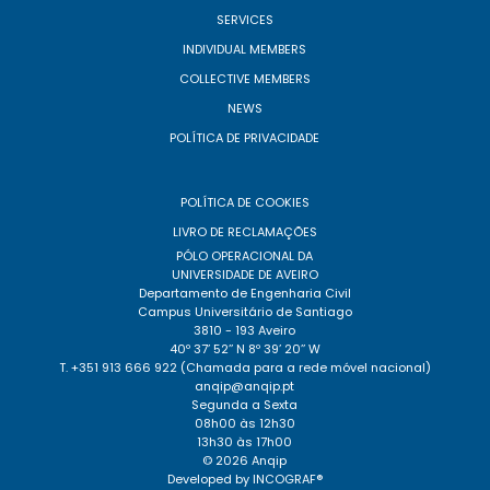
SERVICES
INDIVIDUAL MEMBERS
COLLECTIVE MEMBERS
NEWS
POLÍTICA DE PRIVACIDADE
POLÍTICA DE COOKIES
LIVRO DE RECLAMAÇÕES
PÓLO OPERACIONAL DA
UNIVERSIDADE DE AVEIRO
Departamento de Engenharia Civil
Campus Universitário de Santiago
3810 - 193 Aveiro
40º 37’ 52’’ N 8º 39’ 20’’ W
T. +351 913 666 922 (Chamada para a rede móvel nacional)
anqip@anqip.pt
Segunda a Sexta
08h00 às 12h30
13h30 às 17h00
© 2026 Anqip
Developed by
INCOGRAF®